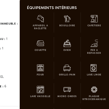
ÉQUIPEMENTS INTÉRIEURS
'IMMEUBLE :
APPAREIL A
BOUILLOIRE
CAFETIERE
RACLETTE
1
AU :
1
:
COUETTE
EVIER
FER A
REPASSER
FOUR
GRILLE-PAIN
LAVE LINGE
UEL
6
E :
LAVE VAISSELLE
MICRO ONDES
PLAQUE
VITROCERAMIQUE