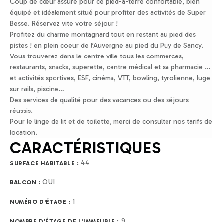
Coup de cœur assuré pour ce pied-à-terre confortable, bien
équipé et idéalement situé pour profiter des activités de Super
Besse. Réservez vite votre séjour !
Profitez du charme montagnard tout en restant au pied des
pistes ! en plein coeur de l’Auvergne au pied du Puy de Sancy.
Vous trouverez dans le centre ville tous les commerces,
restaurants, snacks, superette, centre médical et sa pharmacie …
et activités sportives, ESF, cinéma, VTT, bowling, tyrolienne, luge
sur rails, piscine…
Des services de qualité pour des vacances ou des séjours
réussis.
Pour le linge de lit et de toilette, merci de consulter nos tarifs de
location.
CARACTÉRISTIQUES
44
SURFACE HABITABLE :
OUI
BALCON :
1
NUMÉRO D'ÉTAGE :
9
NOMBRE D'ÉTAGE DE L'IMMEUBLE :