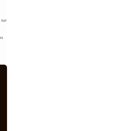
 sur
es