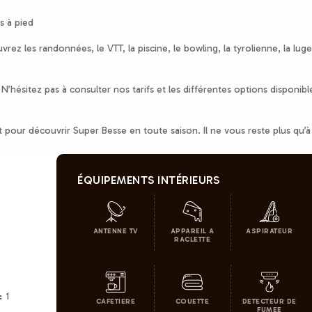
s à pied
rez les randonnées, le VTT, la piscine, le bowling, la tyrolienne, la luge
. N’hésitez pas à consulter nos tarifs et les différentes options disponibl
it pour découvrir Super Besse en toute saison. Il ne vous reste plus qu’à
ÉQUIPEMENTS INTÉRIEURS
ANTENNE TV
APPAREIL A
ASPIRATEUR
RACLETTE
1
:
CAFETIERE
COUETTE
DETECTEUR DE
FUMEE