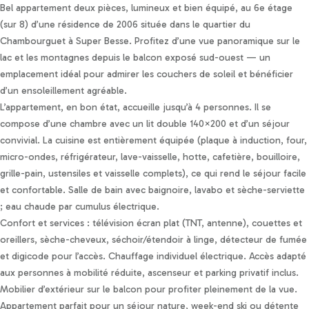
Personnaliser les préférences en matière de consentement
Bel appartement deux pièces, lumineux et bien équipé, au 6e étage
(sur 8) d’une résidence de 2006 située dans le quartier du
Chambourguet à Super Besse. Profitez d’une vue panoramique sur le
lac et les montagnes depuis le balcon exposé sud-ouest — un
emplacement idéal pour admirer les couchers de soleil et bénéficier
d’un ensoleillement agréable.
L’appartement, en bon état, accueille jusqu’à 4 personnes. Il se
compose d’une chambre avec un lit double 140×200 et d’un séjour
convivial. La cuisine est entièrement équipée (plaque à induction, four,
micro-ondes, réfrigérateur, lave-vaisselle, hotte, cafetière, bouilloire,
grille-pain, ustensiles et vaisselle complets), ce qui rend le séjour facile
et confortable. Salle de bain avec baignoire, lavabo et sèche-serviette
; eau chaude par cumulus électrique.
Confort et services : télévision écran plat (TNT, antenne), couettes et
oreillers, sèche-cheveux, séchoir/étendoir à linge, détecteur de fumée
et digicode pour l’accès. Chauffage individuel électrique. Accès adapté
aux personnes à mobilité réduite, ascenseur et parking privatif inclus.
Mobilier d’extérieur sur le balcon pour profiter pleinement de la vue.
Appartement parfait pour un séjour nature, week-end ski ou détente