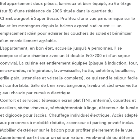
Personnaliser les préférences en matière de consentement
Bel appartement deux pièces, lumineux et bien équipé, au 6e étage
(sur 8) d’une résidence de 2006 située dans le quartier du
Chambourguet à Super Besse. Profitez d’une vue panoramique sur le
lac et les montagnes depuis le balcon exposé sud-ouest — un
emplacement idéal pour admirer les couchers de soleil et bénéficier
d’un ensoleillement agréable.
L’appartement, en bon état, accueille jusqu’à 4 personnes. Il se
compose d’une chambre avec un lit double 140×200 et d’un séjour
convivial. La cuisine est entièrement équipée (plaque à induction, four,
micro-ondes, réfrigérateur, lave-vaisselle, hotte, cafetière, bouilloire,
grille-pain, ustensiles et vaisselle complets), ce qui rend le séjour facile
et confortable. Salle de bain avec baignoire, lavabo et sèche-serviette
; eau chaude par cumulus électrique.
Confort et services : télévision écran plat (TNT, antenne), couettes et
oreillers, sèche-cheveux, séchoir/étendoir à linge, détecteur de fumée
et digicode pour l’accès. Chauffage individuel électrique. Accès adapté
aux personnes à mobilité réduite, ascenseur et parking privatif inclus.
Mobilier d’extérieur sur le balcon pour profiter pleinement de la vue.
Appartement parfait pour un séjour nature, week-end ski ou détente