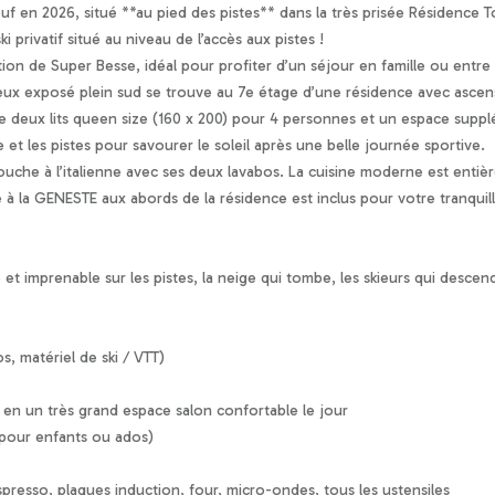
 en 2026, situé **au pied des pistes** dans la très prisée Résidence To
i privatif situé au niveau de l’accès aux pistes !
on de Super Besse, idéal pour profiter d’un séjour en famille ou entre 
eux exposé plein sud se trouve au 7e étage d’une résidence avec ascense
 deux lits queen size (160 x 200) pour 4 personnes et un espace supplé
et les pistes pour savourer le soleil après une belle journée sportive.
douche à l’italienne avec ses deux lavabos. La cuisine moderne est ent
 à la GENESTE aux abords de la résidence est inclus pour votre tranquilli
et imprenable sur les pistes, la neige qui tombe, les skieurs qui desce
s, matériel de ski / VTT)
 en un très grand espace salon confortable le jour
 pour enfants ou ados)
spresso, plaques induction, four, micro-ondes, tous les ustensiles