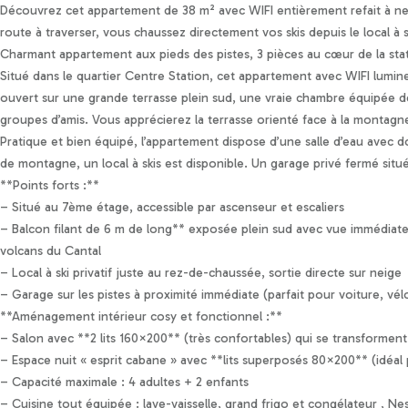
Personnaliser les préférences en matière de consentement
Découvrez cet appartement de 38 m² avec WIFI entièrement refait à neuf
route à traverser, vous chaussez directement vos skis depuis le local à sk
Charmant appartement aux pieds des pistes, 3 pièces au cœur de la stati
Situé dans le quartier Centre Station, cet appartement avec WIFI lumin
ouvert sur une grande terrasse plein sud, une vraie chambre équipée de
groupes d’amis. Vous apprécierez la terrasse orienté face à la montagne 
Pratique et bien équipé, l’appartement dispose d’une salle d’eau avec 
de montagne, un local à skis est disponible. Un garage privé fermé situé
**Points forts :**
– Situé au 7ème étage, accessible par ascenseur et escaliers
– Balcon filant de 6 m de long** exposée plein sud avec vue immédiate 
volcans du Cantal
– Local à ski privatif juste au rez-de-chaussée, sortie directe sur neige
– Garage sur les pistes à proximité immédiate (parfait pour voiture, vélo
**Aménagement intérieur cosy et fonctionnel :**
– Salon avec **2 lits 160×200** (très confortables) qui se transforment
– Espace nuit « esprit cabane » avec **lits superposés 80×200** (idéal
– Capacité maximale : 4 adultes + 2 enfants
– Cuisine tout équipée : lave-vaisselle, grand frigo et congélateur , Ne