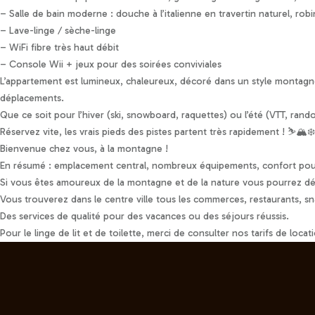
– Salle de bain moderne : douche à l’italienne en travertin naturel, ro
– Lave-linge / sèche-linge
– WiFi fibre très haut débit
– Console Wii + jeux pour des soirées conviviales
L’appartement est lumineux, chaleureux, décoré dans un style montagne 
déplacements.
Que ce soit pour l’hiver (ski, snowboard, raquettes) ou l’été (VTT, rando
Réservez vite, les vrais pieds des pistes partent très rapidement ! ⛷️🏔️❄️
Bienvenue chez vous, à la montagne !
En résumé : emplacement central, nombreux équipements, confort pour
Si vous êtes amoureux de la montagne et de la nature vous pourrez décou
Vous trouverez dans le centre ville tous les commerces, restaurants, sna
Des services de qualité pour des vacances ou des séjours réussis.
Pour le linge de lit et de toilette, merci de consulter nos tarifs de locat