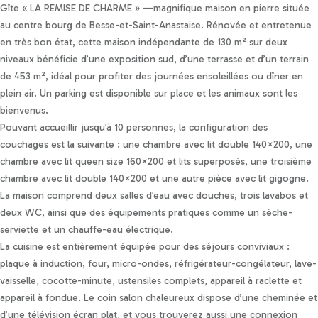
Personnaliser les préférences en matière de consentement
Gîte « LA REMISE DE CHARME » —magnifique maison en pierre située
au centre bourg de Besse-et-Saint-Anastaise. Rénovée et entretenue
en très bon état, cette maison indépendante de 130 m² sur deux
niveaux bénéficie d’une exposition sud, d’une terrasse et d’un terrain
de 453 m², idéal pour profiter des journées ensoleillées ou dîner en
plein air. Un parking est disponible sur place et les animaux sont les
bienvenus.
Pouvant accueillir jusqu’à 10 personnes, la configuration des
couchages est la suivante : une chambre avec lit double 140×200, une
chambre avec lit queen size 160×200 et lits superposés, une troisième
chambre avec lit double 140×200 et une autre pièce avec lit gigogne.
La maison comprend deux salles d’eau avec douches, trois lavabos et
deux WC, ainsi que des équipements pratiques comme un sèche-
serviette et un chauffe-eau électrique.
La cuisine est entièrement équipée pour des séjours conviviaux :
plaque à induction, four, micro-ondes, réfrigérateur-congélateur, lave-
vaisselle, cocotte-minute, ustensiles complets, appareil à raclette et
appareil à fondue. Le coin salon chaleureux dispose d’une cheminée et
d’une télévision écran plat, et vous trouverez aussi une connexion