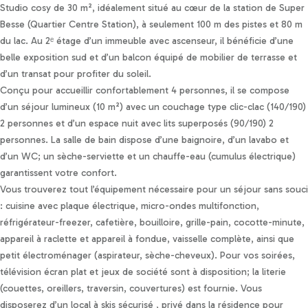
Personnaliser les préférences en matière de consentement
Studio cosy de 30 m², idéalement situé au cœur de la station de Super
Besse (Quartier Centre Station), à seulement 100 m des pistes et 80 m
du lac. Au 2ᵉ étage d’un immeuble avec ascenseur, il bénéficie d’une
belle exposition sud et d’un balcon équipé de mobilier de terrasse et
d’un transat pour profiter du soleil.
Conçu pour accueillir confortablement 4 personnes, il se compose
d’un séjour lumineux (10 m²) avec un couchage type clic-clac (140/190)
2 personnes et d’un espace nuit avec lits superposés (90/190) 2
personnes. La salle de bain dispose d’une baignoire, d’un lavabo et
d’un WC; un sèche-serviette et un chauffe-eau (cumulus électrique)
garantissent votre confort.
Vous trouverez tout l’équipement nécessaire pour un séjour sans souci
: cuisine avec plaque électrique, micro-ondes multifonction,
réfrigérateur-freezer, cafetière, bouilloire, grille-pain, cocotte-minute,
appareil à raclette et appareil à fondue, vaisselle complète, ainsi que
petit électroménager (aspirateur, sèche-cheveux). Pour vos soirées,
télévision écran plat et jeux de société sont à disposition; la literie
(couettes, oreillers, traversin, couvertures) est fournie. Vous
disposerez d’un local à skis sécurisé , privé dans la résidence pour