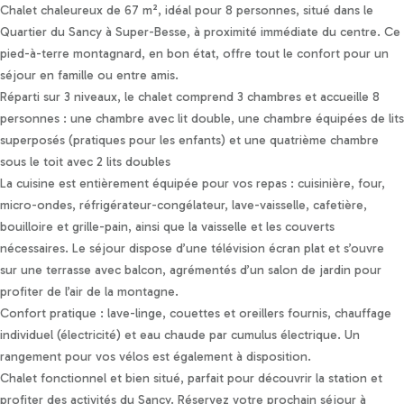
Personnaliser les préférences en matière de consentement
Chalet chaleureux de 67 m², idéal pour 8 personnes, situé dans le
Quartier du Sancy à Super-Besse, à proximité immédiate du centre. Ce
pied-à-terre montagnard, en bon état, offre tout le confort pour un
séjour en famille ou entre amis.
Réparti sur 3 niveaux, le chalet comprend 3 chambres et accueille 8
personnes : une chambre avec lit double, une chambre équipées de lits
superposés (pratiques pour les enfants) et une quatrième chambre
sous le toit avec 2 lits doubles
La cuisine est entièrement équipée pour vos repas : cuisinière, four,
micro-ondes, réfrigérateur-congélateur, lave-vaisselle, cafetière,
bouilloire et grille-pain, ainsi que la vaisselle et les couverts
nécessaires. Le séjour dispose d’une télévision écran plat et s’ouvre
sur une terrasse avec balcon, agrémentés d’un salon de jardin pour
profiter de l’air de la montagne.
Confort pratique : lave-linge, couettes et oreillers fournis, chauffage
individuel (électricité) et eau chaude par cumulus électrique. Un
rangement pour vos vélos est également à disposition.
Chalet fonctionnel et bien situé, parfait pour découvrir la station et
profiter des activités du Sancy. Réservez votre prochain séjour à