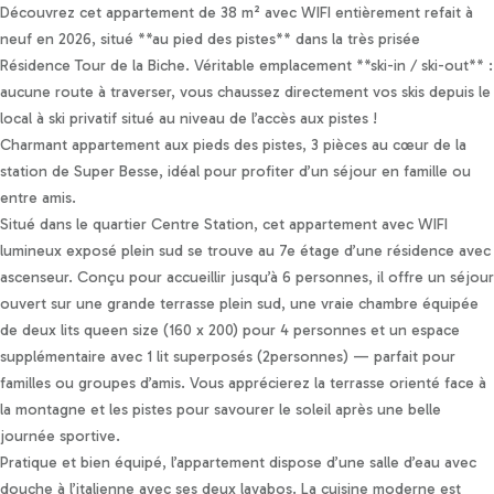
Personnaliser les préférences en matière de consentement
Découvrez cet appartement de 38 m² avec WIFI entièrement refait à
neuf en 2026, situé **au pied des pistes** dans la très prisée
Résidence Tour de la Biche. Véritable emplacement **ski-in / ski-out** :
aucune route à traverser, vous chaussez directement vos skis depuis le
local à ski privatif situé au niveau de l’accès aux pistes !
Charmant appartement aux pieds des pistes, 3 pièces au cœur de la
station de Super Besse, idéal pour profiter d’un séjour en famille ou
entre amis.
Situé dans le quartier Centre Station, cet appartement avec WIFI
lumineux exposé plein sud se trouve au 7e étage d’une résidence avec
ascenseur. Conçu pour accueillir jusqu’à 6 personnes, il offre un séjour
ouvert sur une grande terrasse plein sud, une vraie chambre équipée
de deux lits queen size (160 x 200) pour 4 personnes et un espace
supplémentaire avec 1 lit superposés (2personnes) — parfait pour
familles ou groupes d’amis. Vous apprécierez la terrasse orienté face à
la montagne et les pistes pour savourer le soleil après une belle
journée sportive.
Pratique et bien équipé, l’appartement dispose d’une salle d’eau avec
douche à l’italienne avec ses deux lavabos. La cuisine moderne est