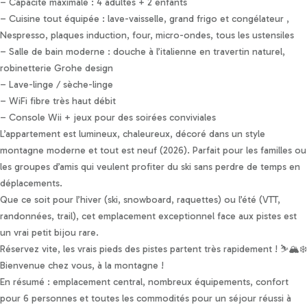
– Capacité maximale : 4 adultes + 2 enfants
– Cuisine tout équipée : lave-vaisselle, grand frigo et congélateur ,
Nespresso, plaques induction, four, micro-ondes, tous les ustensiles
– Salle de bain moderne : douche à l’italienne en travertin naturel,
robinetterie Grohe design
– Lave-linge / sèche-linge
– WiFi fibre très haut débit
– Console Wii + jeux pour des soirées conviviales
L’appartement est lumineux, chaleureux, décoré dans un style
montagne moderne et tout est neuf (2026). Parfait pour les familles ou
les groupes d’amis qui veulent profiter du ski sans perdre de temps en
déplacements.
Que ce soit pour l’hiver (ski, snowboard, raquettes) ou l’été (VTT,
randonnées, trail), cet emplacement exceptionnel face aux pistes est
un vrai petit bijou rare.
Réservez vite, les vrais pieds des pistes partent très rapidement ! ⛷️🏔️❄️
Bienvenue chez vous, à la montagne !
En résumé : emplacement central, nombreux équipements, confort
pour 6 personnes et toutes les commodités pour un séjour réussi à