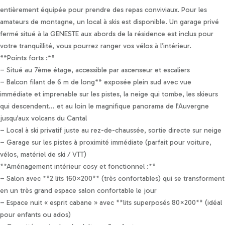
entièrement équipée pour prendre des repas conviviaux. Pour les
amateurs de montagne, un local à skis est disponible. Un garage privé
fermé situé à la GENESTE aux abords de la résidence est inclus pour
votre tranquillité, vous pourrez ranger vos vélos à l’intérieur.
**Points forts :**
– Situé au 7ème étage, accessible par ascenseur et escaliers
– Balcon filant de 6 m de long** exposée plein sud avec vue
immédiate et imprenable sur les pistes, la neige qui tombe, les skieurs
qui descendent… et au loin le magnifique panorama de l’Auvergne
jusqu’aux volcans du Cantal
– Local à ski privatif juste au rez-de-chaussée, sortie directe sur neige
– Garage sur les pistes à proximité immédiate (parfait pour voiture,
vélos, matériel de ski / VTT)
**Aménagement intérieur cosy et fonctionnel :**
– Salon avec **2 lits 160×200** (très confortables) qui se transforment
en un très grand espace salon confortable le jour
– Espace nuit « esprit cabane » avec **lits superposés 80×200** (idéal
pour enfants ou ados)