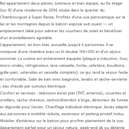
Personnaliser les préférences en matière de consentement
Bel appartement deux pièces, lumineux et bien équipé, au 6e étage
(sur 8) d’une résidence de 2006 située dans le quartier du
Chambourguet à Super Besse. Profitez d’une vue panoramique sur le
lac et les montagnes depuis le balcon exposé sud-ouest — un
emplacement idéal pour admirer les couchers de soleil et bénéficier
d’un ensoleillement agréable.
L’appartement, en bon état, accueille jusqu’à 4 personnes. Il se
compose d’une chambre avec un lit double 140×200 et d’un séjour
convivial. La cuisine est entièrement équipée (plaque à induction, four,
micro-ondes, réfrigérateur, lave-vaisselle, hotte, cafetière, bouilloire,
grille-pain, ustensiles et vaisselle complets), ce qui rend le séjour facile
et confortable. Salle de bain avec baignoire, lavabo et sèche-serviette
; eau chaude par cumulus électrique.
Confort et services : télévision écran plat (TNT, antenne), couettes et
oreillers, sèche-cheveux, séchoir/étendoir à linge, détecteur de fumée
et digicode pour l’accès. Chauffage individuel électrique. Accès adapté
aux personnes à mobilité réduite, ascenseur et parking privatif inclus.
Mobilier d’extérieur sur le balcon pour profiter pleinement de la vue.
Appartement parfait pour un séjour nature, week-end ski ou détente