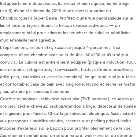
Personnaliser les préférences en matière de consentement
Bel appartement deux pièces, lumineux et bien équipé, au 6e étage
(sur 8) d’une résidence de 2006 située dans le quartier du
Chambourguet à Super Besse. Profitez d’une vue panoramique sur le
lac et les montagnes depuis le balcon exposé sud-ouest — un
emplacement idéal pour admirer les couchers de soleil et bénéficier
d’un ensoleillement agréable.
L’appartement, en bon état, accueille jusqu’à 4 personnes. Il se
compose d’une chambre avec un lit double 140×200 et d’un séjour
convivial. La cuisine est entièrement équipée (plaque à induction, four,
micro-ondes, réfrigérateur, lave-vaisselle, hotte, cafetière, bouilloire,
grille-pain, ustensiles et vaisselle complets), ce qui rend le séjour facile
et confortable. Salle de bain avec baignoire, lavabo et sèche-serviette
; eau chaude par cumulus électrique.
Confort et services : télévision écran plat (TNT, antenne), couettes et
oreillers, sèche-cheveux, séchoir/étendoir à linge, détecteur de fumée
et digicode pour l’accès. Chauffage individuel électrique. Accès adapté
aux personnes à mobilité réduite, ascenseur et parking privatif inclus.
Mobilier d’extérieur sur le balcon pour profiter pleinement de la vue.
Appartement parfait pour un séjour nature, week-end ski ou détente