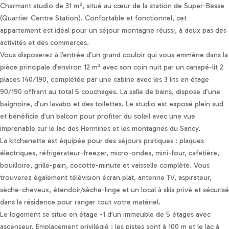
Personnaliser les préférences en matière de consentement
Charmant studio de 31 m², situé au cœur de la station de Super-Besse
(Quartier Centre Station). Confortable et fonctionnel, cet
appartement est idéal pour un séjour montagne réussi, à deux pas des
activités et des commerces.
Vous disposerez à l’entrée d’un grand couloir qui vous emmène dans la
pièce principale d’environ 12 m² avec son coin nuit par un canapé-lit 2
places 140/190, complétée par une cabine avec les 3 lits en étage
90/190 offrant au total 5 couchages. La salle de bains, dispose d’une
baignoire, d’un lavabo et des toilettes. Le studio est exposé plein sud
et bénéficie d’un balcon pour profiter du soleil avec une vue
imprenable sur le lac des Hermines et les montagnes du Sancy.
La kitchenette est équipée pour des séjours pratiques : plaques
électriques, réfrigérateur-freezer, micro-ondes, mini-four, cafetière,
bouilloire, grille-pain, cocotte-minute et vaisselle complète. Vous
trouverez également télévision écran plat, antenne TV, aspirateur,
sèche-cheveux, étendoir/sèche-linge et un local à skis privé et sécurisé
dans la résidence pour ranger tout votre matériel.
Le logement se situe en étage -1 d’un immeuble de 5 étages avec
ascenseur. Emplacement privilégié : les pistes sont à 100 m et le lac à